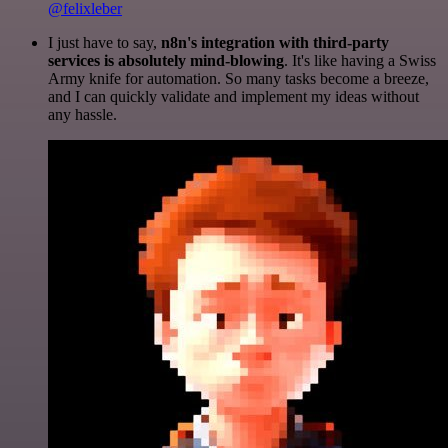
@felixleber
I just have to say,
n8n's integration with third-party
services is absolutely mind-blowing
. It's like having a Swiss
Army knife for automation. So many tasks become a breeze,
and I can quickly validate and implement my ideas without
any hassle.