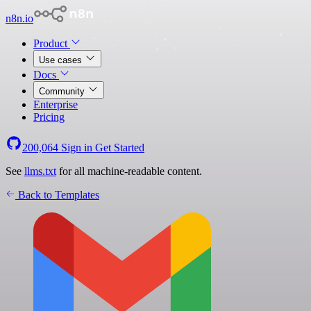
n8n.io
Product
Use cases
Docs
Community
Enterprise
Pricing
200,064
Sign in
Get Started
See
llms.txt
for all machine-readable content.
Back to Templates