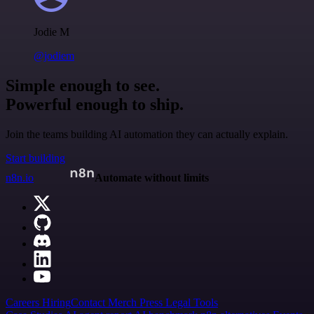
Jodie M
@jodiem
Simple enough to see.
Powerful enough to ship.
Join the teams building AI automation they can actually explain.
Start building
n8n.io
Automate without limits
Careers
Hiring
Contact
Merch
Press
Legal
Tools