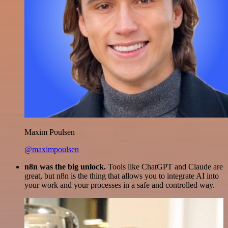
Maxim Poulsen
@maximpoulsen
n8n was the big unlock.
Tools like ChatGPT and Claude are
great, but n8n is the thing that allows you to integrate AI into
your work and your processes in a safe and controlled way.