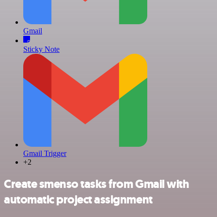
Gmail
Sticky Note
Gmail Trigger
+2
Create smenso tasks from Gmail with
automatic project assignment