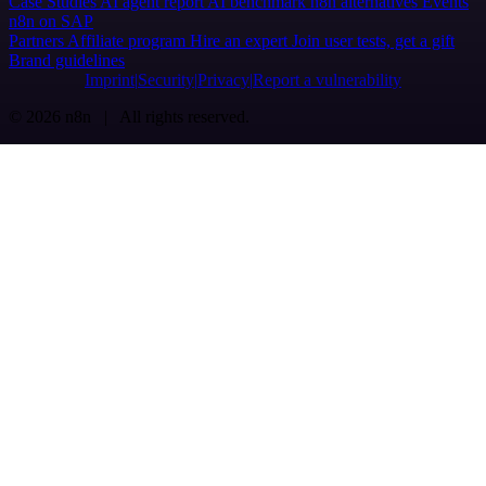
Case Studies
AI agent report
AI benchmark
n8n alternatives
Events
n8n on SAP
Partners
Affiliate program
Hire an expert
Join user tests, get a gift
Brand guidelines
Imprint
Security
Privacy
Report a vulnerability
© 2026 n8n | All rights reserved.