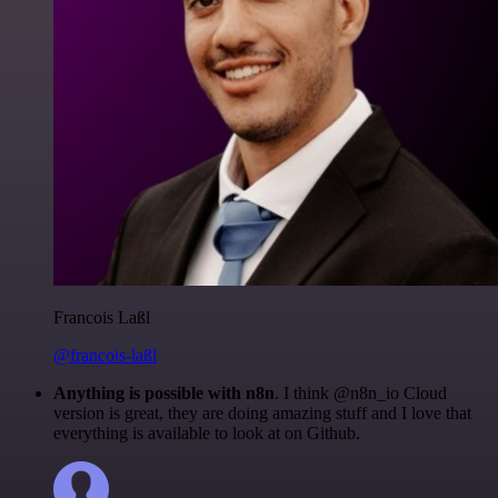
Francois Laßl
@francois-laßl
Anything is possible with n8n
. I think @n8n_io Cloud
version is great, they are doing amazing stuff and I love that
everything is available to look at on Github.