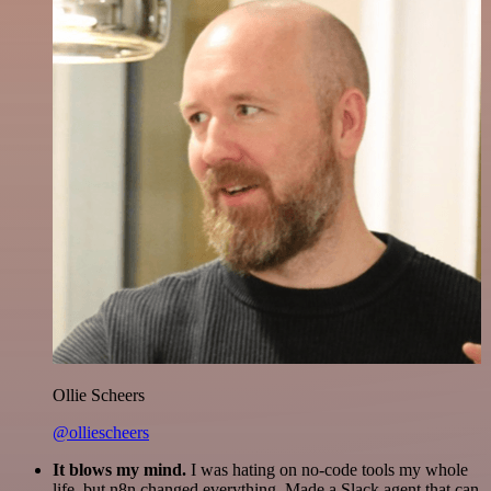
Ollie Scheers
@olliescheers
It blows my mind.
I was hating on no-code tools my whole
life, but n8n changed everything. Made a Slack agent that can