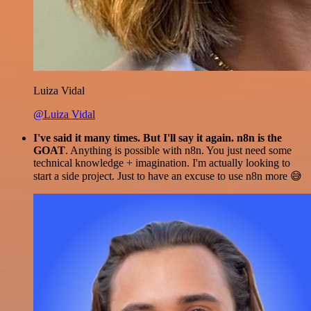
Luiza Vidal
@Luiza Vidal
I've said it many times. But I'll say it again. n8n is the
GOAT
. Anything is possible with n8n. You just need some
technical knowledge + imagination. I'm actually looking to
start a side project. Just to have an excuse to use n8n more 😅