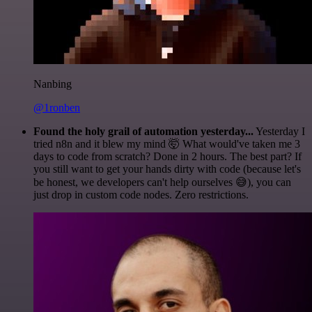
Nanbing
@1ronben
Found the holy grail of automation yesterday...
Yesterday I
tried n8n and it blew my mind 🤯 What would've taken me 3
days to code from scratch? Done in 2 hours. The best part? If
you still want to get your hands dirty with code (because let's
be honest, we developers can't help ourselves 😅), you can
just drop in custom code nodes. Zero restrictions.