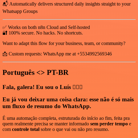
📬 Automatically delivers structured daily insights straight to your
Whatsapp Groups
✅ Works on both n8n Cloud and Self-hosted
🔐 100% secure. No hacks. No shortcuts.
Want to adapt this flow for your business, team, or community?
📩 Custom requests: WhatsApp me at +5534992569346
Português <> PT-BR
Fala, galera! Eu sou o Luís 🙋🏻‍♂️
Eu já vou deixar uma coisa clara: esse
não é só mais
um fluxo de resumo do WhatsApp
.
É uma automação completa, estruturada do início ao fim, feita pra
quem realmente precisa se manter informado
sem perder tempo
e
com
controle total
sobre o que vai ou não pro resumo.