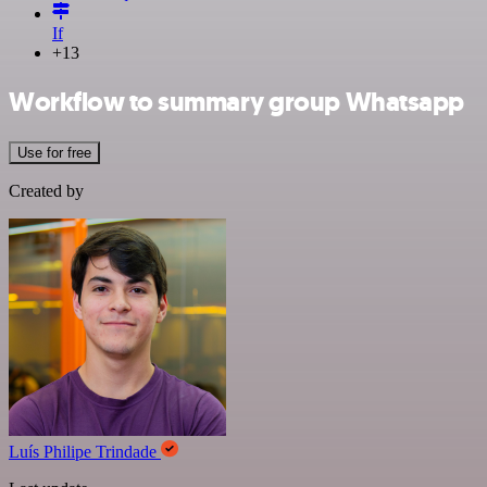
If
+13
Workflow to summary group Whatsapp
Use for free
Created by
Luís Philipe Trindade