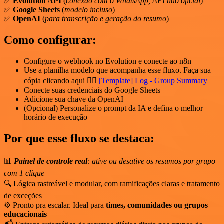
✅
Evolution API
(
conexão com o WhatsApp, API não oficial
)
✅
Google Sheets
(
modelo incluso
)
✅
OpenAI
(
para transcrição e geração do resumo
)
Como configurar:
Configure o webhook no Evolution e conecte ao n8n
Use a planilha modelo que acompanha esse fluxo. Faça sua
cópia clicando aqui 👉🏻
[Template] Log - Group Summary
Conecte suas credenciais do Google Sheets
Adicione sua chave da OpenAI
(Opcional) Personalize o prompt da IA e defina o melhor
horário de execução
Por que esse fluxo se destaca:
📊
Painel de controle real
: ative ou desative os resumos por grupo
com 1 clique
🔍 Lógica rastreável e modular, com ramificações claras e tratamento
de exceções
⚙️ Pronto pra escalar. Ideal para
times, comunidades ou grupos
educacionais