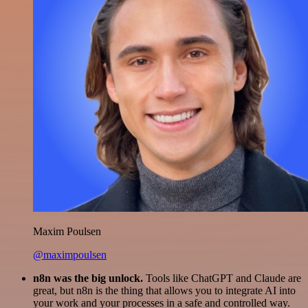
Maxim Poulsen
@maximpoulsen
n8n was the big unlock.
Tools like ChatGPT and Claude are
great, but n8n is the thing that allows you to integrate AI into
your work and your processes in a safe and controlled way.