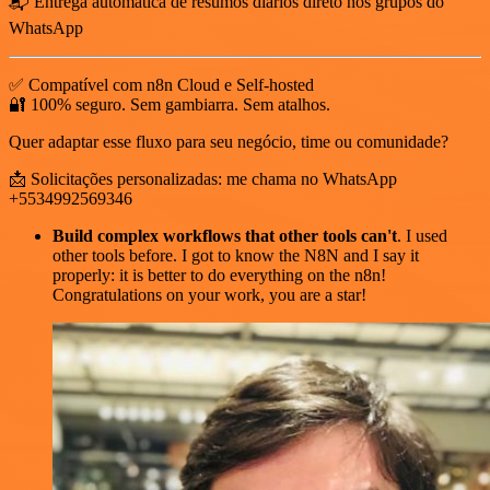
📬 Entrega automática de resumos diários direto nos grupos do
WhatsApp
✅ Compatível com n8n Cloud e Self-hosted
🔐 100% seguro. Sem gambiarra. Sem atalhos.
Quer adaptar esse fluxo para seu negócio, time ou comunidade?
📩 Solicitações personalizadas: me chama no WhatsApp
+5534992569346
Build complex workflows that other tools can't
. I used
other tools before. I got to know the N8N and I say it
properly: it is better to do everything on the n8n!
Congratulations on your work, you are a star!