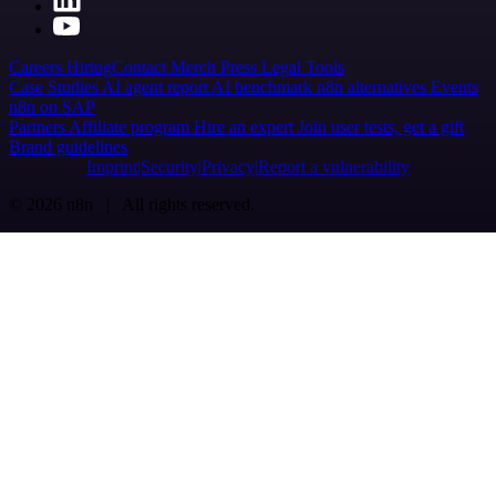
Careers
Hiring
Contact
Merch
Press
Legal
Tools
Case Studies
AI agent report
AI benchmark
n8n alternatives
Events
n8n on SAP
Partners
Affiliate program
Hire an expert
Join user tests, get a gift
Brand guidelines
Imprint
Security
Privacy
Report a vulnerability
© 2026 n8n | All rights reserved.