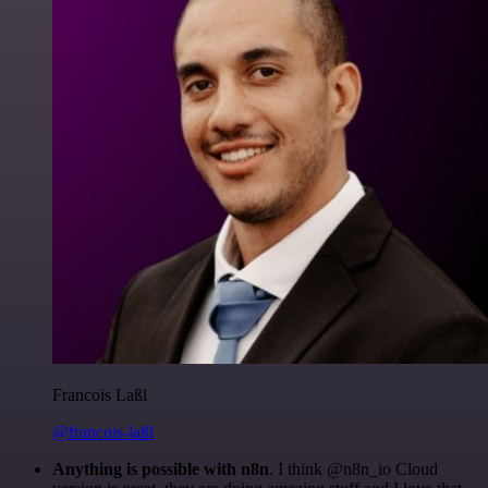
Francois Laßl
@francois-laßl
Anything is possible with n8n
. I think @n8n_io Cloud