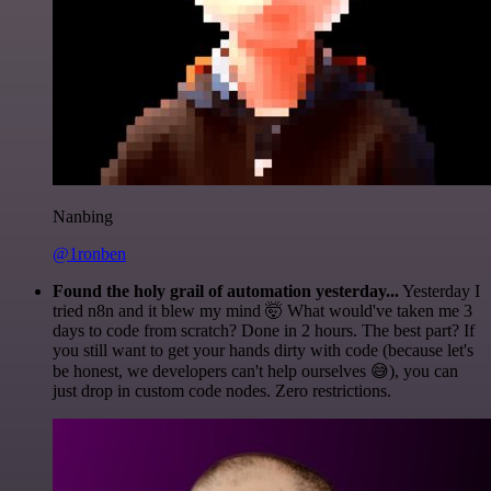
Nanbing
@1ronben
Found the holy grail of automation yesterday...
Yesterday I
tried n8n and it blew my mind 🤯 What would've taken me 3
days to code from scratch? Done in 2 hours. The best part? If
you still want to get your hands dirty with code (because let's
be honest, we developers can't help ourselves 😅), you can
just drop in custom code nodes. Zero restrictions.