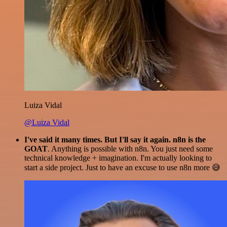
Luiza Vidal
@Luiza Vidal
I've said it many times. But I'll say it again. n8n is the
GOAT
. Anything is possible with n8n. You just need some
technical knowledge + imagination. I'm actually looking to
start a side project. Just to have an excuse to use n8n more 😅