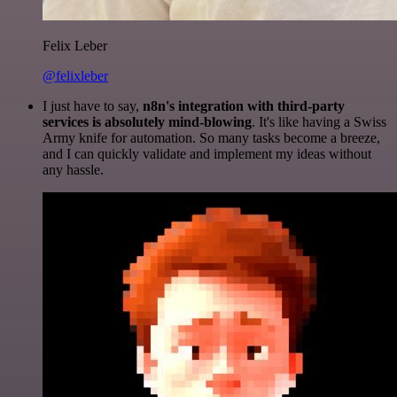
Felix Leber
@felixleber
I just have to say,
n8n's integration with third-party
services is absolutely mind-blowing
. It's like having a Swiss
Army knife for automation. So many tasks become a breeze,
and I can quickly validate and implement my ideas without
any hassle.