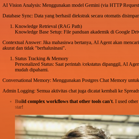
AI Vision Analysis: Menggunakan model Gemini (via HTTP Request) 
Database Sync: Data yang berhasil diekstrak secara otomatis disimpan
Knowledge Retrieval (RAG Path)
Knowledge Base Setup: File panduan akademik di Google Drive
Contextual Answer: Jika mahasiswa bertanya, AI Agent akan mencari 
akurat dan tidak "berhalusinasi".
Status Tracking & Memory
Personalized Status: Saat perintah /cekstatus dipanggil, AI 
mudah dipahami.
Conversational Memory: Menggunakan Postgres Chat Memory untuk m
Admin Logging: Semua aktivitas chat juga dicatat kembali ke Spreads
Build complex workflows that other tools can't
. I used othe
star!