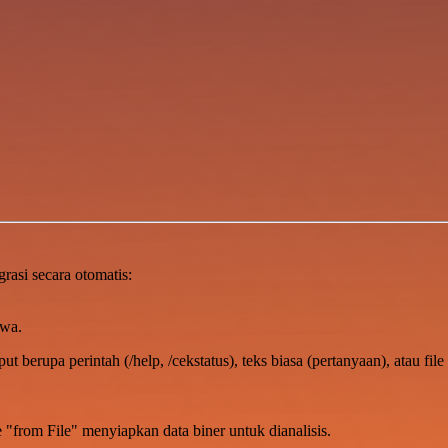
rasi secara otomatis:
swa.
ut berupa perintah (/help, /cekstatus), teks biasa (pertanyaan), atau f
 "from File" menyiapkan data biner untuk dianalisis.