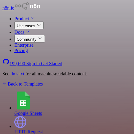
n8n.io
Product
Use cases
Docs
Community
Enterprise
Pricing
199,690
Sign in
Get Started
See
llms.txt
for all machine-readable content.
Back to Templates
Google Sheets
HTTP Request