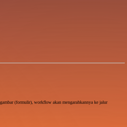
ile gambar (formulir), workflow akan mengarahkannya ke jalur