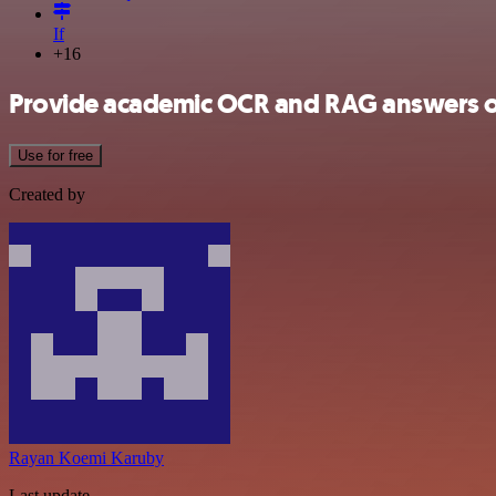
If
+16
Provide academic OCR and RAG answers o
Use for free
Created by
Rayan Koemi Karuby
Last update