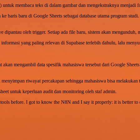
untuk membaca teks di dalam gambar dan mengekstraknya menjadi for
 ke baris baru di Google Sheets sebagai database utama program studi.
 dipantau oleh trigger. Setiap ada file baru, sistem akan mengunduh
informasi yang paling relevan di Supabase terlebih dahulu, lalu meny
Agent akan mengambil data spesifik mahasiswa tersebut dari Google Sh
enyimpan riwayat percakapan sehingga mahasiswa bisa melakukan ta
heet untuk keperluan audit dan monitoring oleh staf admin.
r tools before. I got to know the N8N and I say it properly: it is better