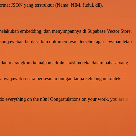
mat JSON yang terstruktur (Nama, NIM, Judul, dll).
, melakukan embedding, dan menyimpannya di Supabase Vector Store.
usun jawaban berdasarkan dokumen resmi tersebut agar jawaban tetap
eets dan merangkum kemajuan administrasi mereka dalam bahasa yang
nya jawab secara berkesinambungan tanpa kehilangan konteks.
 to do everything on the n8n! Congratulations on your work, you are a